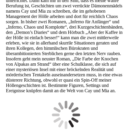
unterrichtet. Dann kam mir in den Sinn, dass es meine wahre
Berufung ist, Geschichten um zwei verrückte Dämonenmädels
namens Cay und Mia zu schreiben, die im gehobenen
Management der Hölle arbeiten und dort für reichlich Chaos
sorgen. In bisher zwei Romanen, „Inferno für Anfänger“ und
„Inferno, Chaos und Komplotte“, drei Kurzgeschichtenbänden,
den „Demon’s Diaries“ und dem Hörbuch „Aber der Kaffee in
der Hölle ist einfach besser!“ kann man die zwei mittlerweile
erleben, wie sie in allerhand skurrile Situationen geraten und
ihren Kollegen, den himmlischen Bürokraten und
überambitionierten Sterblichen gerne den letzten Nerv rauben.
Insofern geht mein neuster Roman, „Die Farbe der Knochen
von Alpakas am Strand“ über eine Schulklasse, die sich auf
einer mysteriösen Insel mit einer bröckelnden Realität und
mörderischen Tentakeln auseinandersetzen muss, in eine etwas
düsterere Richtung, obwohl er quasi ein Spin-Off meiner
Höllengeschichten ist. Bestimmte Figuren, Settings und
Ereignisse knüpfen damit an die Welt von Cay und Mia an.