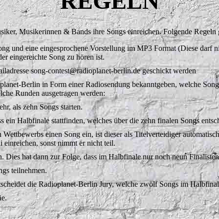
REGELN
iker, Musikerinnen & Bands ihre Songs einreichen. Folgende Regeln g
ng und eine eingesprochene Vorstellung im MP3 Format (Diese darf nich
r eingereichte Song zu hören ist.
iladresse song-contest@radioplanet-berlin.de geschickt werden
oplanet-Berlin in Form einer Radiosendung bekanntgeben, welche Song
welche Runden ausgetragen werden:
hr, als zehn Songs starten.
 ein Halbfinale stattfinden, welches über die zehn finalen Songs entsc
Wettbewerbs einen Song ein, ist dieser als Titelverteidiger automatisc
i einreichen, sonst nimmt er nicht teil.
en. Dies hat dann zur Folge, dass im Halbfinale nur noch neun Finalisten
ngs teilnehmen.
tscheidet die Radioplanet-Berlin Jury, welche zwölf Songs im Halbfina
äe.