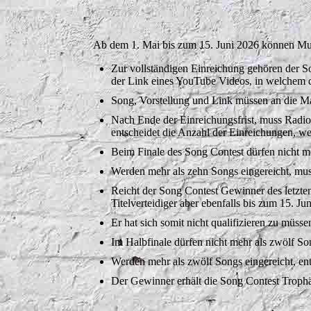
Ab dem 1. Mai bis zum 15. Juni 2026 können Mus
Zur vollständigen Einreichung gehören der So
der Link eines YouTube Videos, in welchem de
Song, Vorstellung und Link müssen an die Ma
Nach Ende der Einreichungsfrist, muss Radi
entscheidet die Anzahl der Einreichungen, 
Beim Finale des Song Contest dürfen nicht me
Werden mehr als zehn Songs eingereicht, muss
Reicht der Song Contest Gewinner des letzten 
Titelverteidiger aber ebenfalls bis zum 15. Jun
Er hat sich somit nicht qualifizieren zu müss
Im Halbfinale dürfen nicht mehr als zwölf So
Werden mehr als zwölf Songs eingereicht, en
Der Gewinner erhält die Song Contest Troph