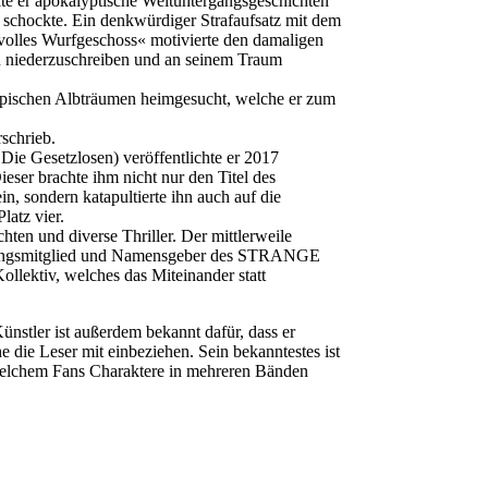
elte er apokalyptische Weltuntergangsgeschichten
rn schockte. Ein denkwürdiger Strafaufsatz mit dem
rvolles Wurfgeschoss« motivierte den damaligen
n niederzuschreiben und an seinem Traum
opischen Albträumen heimgesucht, welche er zum
rschrieb.
e Gesetzlosen) veröffentlichte er 2017
eser brachte ihm nicht nur den Titel des
n, sondern katapultierte ihn auch auf die
latz vier.
hten und diverse Thriller. Der mittlerweile
ndungsmitglied und Namensgeber des STRANGE
ektiv, welches das Miteinander statt
ünstler ist außerdem bekannt dafür, dass er
he die Leser mit einbeziehen. Sein bekanntestes ist
welchem Fans Charaktere in mehreren Bänden