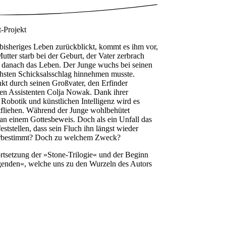
-Projekt
 bisheriges Leben zurückblickt, kommt es ihm vor,
Mutter starb bei der Geburt, der Vater zerbrach
 danach das Leben. Der Junge wuchs bei seinen
chsten Schicksalsschlag hinnehmen musste.
kt durch seinen Großvater, den Erfinder
en Assistenten Colja Nowak. Dank ihrer
Robotik und künstlichen Intelligenz wird es
ntfliehen. Während der Junge wohlbehütet
 an einem Gottesbeweis. Doch als ein Unfall das
eststellen, dass sein Fluch ihn längst wieder
rherbestimmt? Doch zu welchem Zweck?
Fortsetzung der »Stone-Trilogie« und der Beginn
genden«, welche uns zu den Wurzeln des Autors