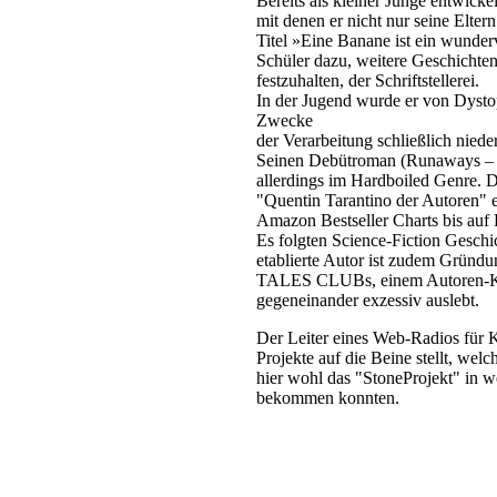
Bereits als kleiner Junge entwick
mit denen er nicht nur seine Elte
Titel »Eine Banane ist ein wunde
Schüler dazu, weitere Geschichte
festzuhalten, der Schriftstellerei.
In der Jugend wurde er von Dyst
Zwecke
der Verarbeitung schließlich niede
Seinen Debütroman (Runaways – Di
allerdings im Hardboiled Genre. Di
"Quentin Tarantino der Autoren" ei
Amazon Bestseller Charts bis auf P
Es folgten Science-Fiction Geschic
etablierte Autor ist zudem Grü
TALES CLUBs, einem Autoren-Koll
gegeneinander exzessiv auslebt.
Der Leiter eines Web-Radios für K
Projekte auf die Beine stellt, welc
hier wohl das "StoneProjekt" in 
bekommen konnten.